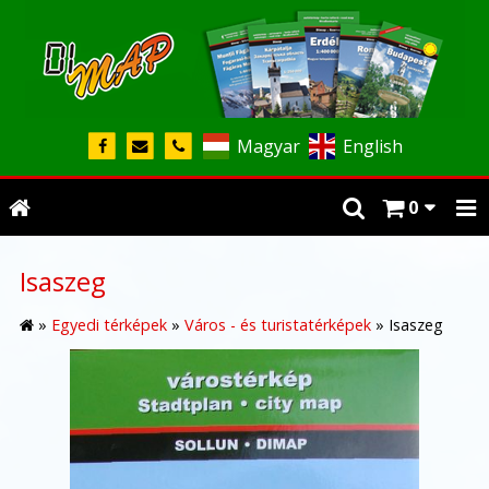
Magyar
English
0
Isaszeg
»
Egyedi térképek
»
Város - és turistatérképek
»
Isaszeg