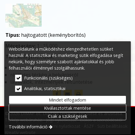
Típus:
hajtogatott (keményborítós)
Méretarány:
1 : 15 000
Weboldalunk a működéshez elengedhetetlen sütiket
használ. A statisztikai és marketing sütik elfogadása segít
Tartalmi jellemzők:
nekünk, hogy személyre szabott ajánlatokkal és jobb
utcajegyzék
felhasználói élménnyel szolgálhassunk.
részletes térkép a belvárosról
Funkcionális (szükséges)
látnivalók, intézmények feltüntetése
Analitikai, statisztikai
Mindet elfogadom
Kiválasztottak mentése
© 2026 DIMAP Bt. Digitális térképek készítése és árusítása.
Csak a szükségesek
Térkép webáruház.
Jogi nyilatkozat
Elállás a szerződéstől
Impresszum
Adatvédelmi nyilatkozat
ÁSZF
Süti beállítások
További információ
Kreatív website