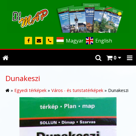
Magyar
English
0
Dunakeszi
»
Egyedi térképek
»
Város - és turistatérképek
»
Dunakeszi