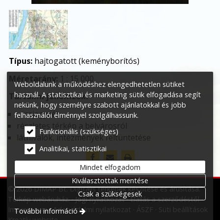
Típus:
hajtogatott (keményborítós)
Méretarány:
1 : 15 000
Weboldalunk a működéshez elengedhetetlen sütiket
használ. A statisztikai és marketing sütik elfogadása segít
Tartalmi jellemzők:
nekünk, hogy személyre szabott ajánlatokkal és jobb
utcajegyzék
felhasználói élménnyel szolgálhassunk.
részletes térkép a belvárosról
Funkcionális (szükséges)
látnivalók, intézmények feltüntetése
Analitikai, statisztikai
Mindet elfogadom
Kiválasztottak mentése
© 2026 DIMAP Bt. Digitális térképek készítése és árusítása.
Csak a szükségesek
Térkép webáruház.
Jogi nyilatkozat
Elállás a szerződéstől
Impresszum
Adatvédelmi nyilatkozat
ÁSZF
Süti beállítások
További információ
Kreatív website