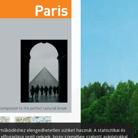
űködéshez elengedhetetlen sütiket használ. A statisztikai és
 elfogadása segít nekünk, hogy személyre szabott ajánlatokkal