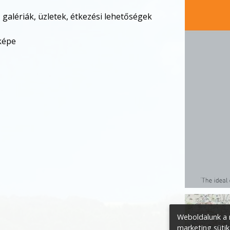
alériák, üzletek, étkezési lehetőségek
rképe
Weboldalunk a m
marketing sütik