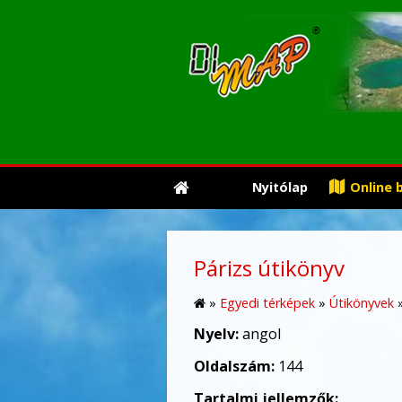
Nyitólap
Online 
Párizs útikönyv
»
Egyedi térképek
»
Útikönyvek
Nyelv:
angol
Oldalszám:
144
Tartalmi jellemzők: