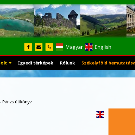
Magyar
English
bolt
Egyedi térképek
Rólunk
Székelyföld bemutatás
»
Párizs útikönyv