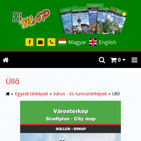
Magyar
English
0
Üllő
»
Egyedi térképek
»
Város - és turistatérképek
»
Üllő