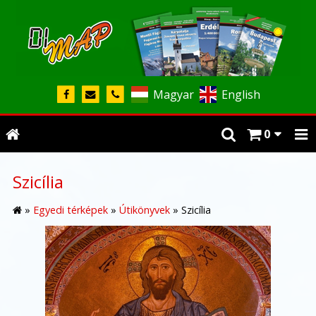
Magyar
English
0
Szicília
»
Egyedi térképek
»
Útikönyvek
»
Szicília