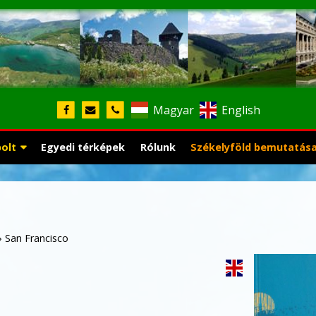
Magyar
English
bolt
Egyedi térképek
Rólunk
Székelyföld bemutatás
»
San Francisco