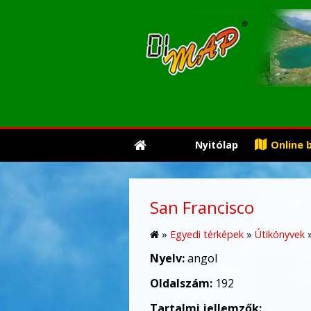
Nyitólap
Online 
San Francisco
»
Egyedi térképek
»
Útikönyvek
Nyelv:
angol
Oldalszám:
192
Tartalmi jellemzők: