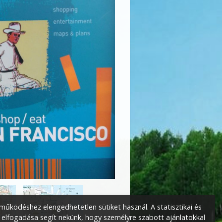
űködéshez elengedhetetlen sütiket használ. A statisztikai és
 elfogadása segít nekünk, hogy személyre szabott ajánlatokkal