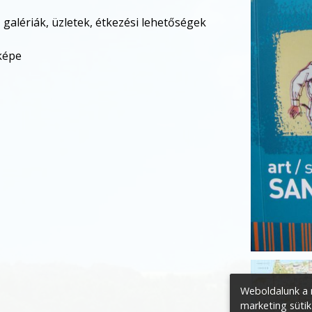
alériák, üzletek, étkezési lehetőségek
rképe
Weboldalunk a m
marketing sütik