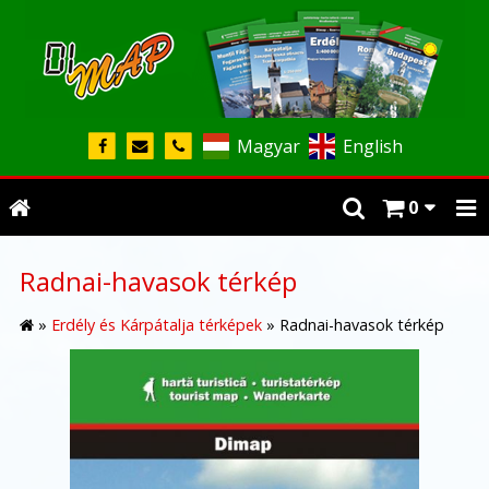
Magyar
English
0
Radnai-havasok térkép
»
Erdély és Kárpátalja térképek
»
Radnai-havasok térkép