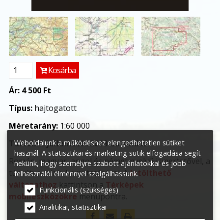
Kosárba
Ár:
4 500 Ft
Típus:
hajtogatott
Méretarány:
1:60 000
Tartalmi jellemzők:
2019-es kiadás
Weboldalunk a működéshez elengedhetetlen sütiket
használ. A statisztikai és marketing sütik elfogadása segít
Román, magyar, angol és német nyelvű ismertetővel, a
nekünk, hogy személyre szabott ajánlatokkal és jobb
túraútvonalak bemutatásával. A
letölthető
felhasználói élménnyel szolgálhassunk.
változathoz
kattintson a
Térképek
Funkcionális (szükséges)
mobileszközökre
menüpontra.
Analitikai, statisztikai