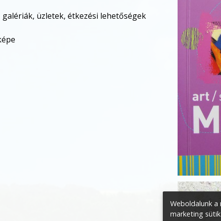
alériák, üzletek, étkezési lehetőségek
rképe
Weboldalunk a m
marketing sütik