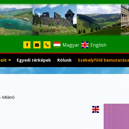
Magyar
English
bolt
Egyedi térképek
Rólunk
Székelyföld bemutatás
»
Milánó