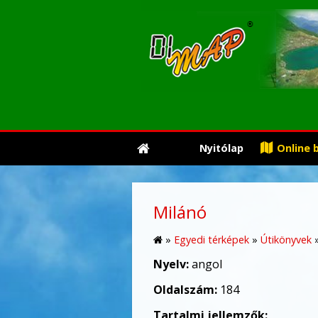
Nyitólap
Online 
Milánó
»
Egyedi térképek
»
Útikönyvek
Nyelv:
angol
Oldalszám:
184
Tartalmi jellemzők: