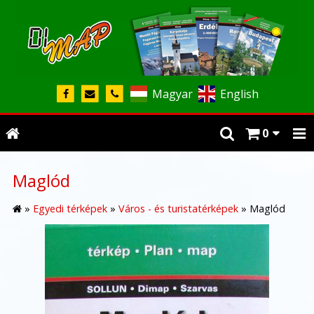
Magyar
English
0
Maglód
»
Egyedi térképek
»
Város - és turistatérképek
»
Maglód