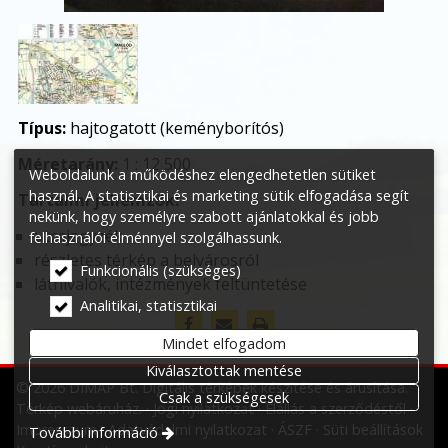
Típus:
hajtogatott (keményborítós)
Méretarány:
1 : 12 500
Weboldalunk a működéshez elengedhetetlen sütiket
használ. A statisztikai és marketing sütik elfogadása segít
Tartalmi jellemzők:
nekünk, hogy személyre szabott ajánlatokkal és jobb
utcajegyzék
felhasználói élménnyel szolgálhassunk.
részletes térkép a belvárosról
Funkcionális (szükséges)
látnivalók, intézmények feltüntetése
Analitikai, statisztikai
Mindet elfogadom
Kiválasztottak mentése
© 2026 DIMAP Bt. Digitális térképek készítése és árusítása.
Csak a szükségesek
Térkép webáruház.
Jogi nyilatkozat
Elállás a szerződéstől
Impresszum
Adatvédelmi nyilatkozat
ÁSZF
Süti beállítások
További információ