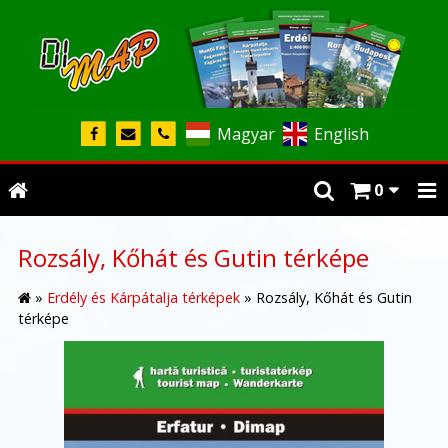
Magyar
English
0
Rozsály, Kőhát és Gutin térképe
»
Erdély és Kárpátalja térképek
»
Rozsály, Kőhát és Gutin
térképe