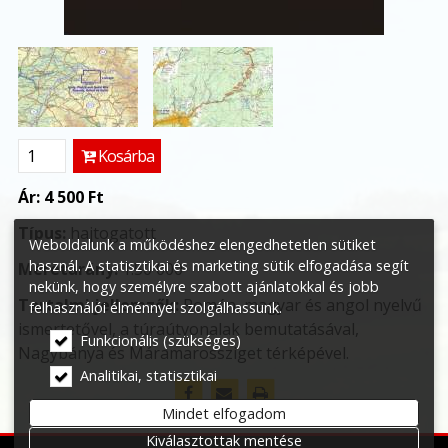
Kosárba
Ár:
4 500 Ft
Típus:
hajtogatott
Weboldalunk a működéshez elengedhetetlen sütiket
használ. A statisztikai és marketing sütik elfogadása segít
Méretarány:
1:50 000
nekünk, hogy személyre szabott ajánlatokkal és jobb
Tartalmi jellemzők:
Román, magyar és angol nyelvű
felhasználói élménnyel szolgálhassunk.
ismertetővel, a túraútvonalak bemutatásával,
Funkcionális (szükséges)
Nagybánya és Máramarossziget térképével.
Analitikai, statisztikai
Mindet elfogadom
Kiválasztottak mentése