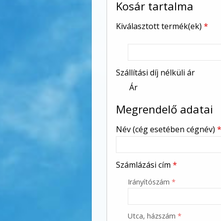
-
Kosár tartalma
Kiválasztott termék(ek)
*
-
Szállítási díj nélküli ár
-
Ár
Megrendelő adatai
-
Név (cég esetében cégnév)
-
Számlázási cím
*
-
Irányítószám
*
-
Utca, házszám
*