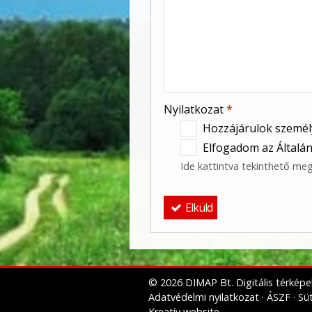
Nyilatkozat
*
Hozzájárulok személ
Elfogadom az Általán
Ide kattintva tekinthető me
Elküld
© 2026 DIMAP Bt. Digitális térképe
Adatvédelmi nyilatkozat
ÁSZF
Süt
Kreatív website