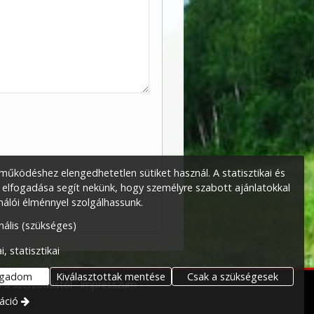
űködéshez elengedhetetlen sütiket használ. A statisztikai és
 elfogadása segít nekünk, hogy személyre szabott ajánlatokkal
nálói élménnyel szolgálhassunk.
nális (szükséges)
i, statisztikai
ogadom
Kiválasztottak mentése
Csak a szükségesek
ás a szerződéstől
Impresszum
áció