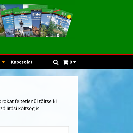
a
Kapcsolat
0
okat feltétlenül töltse ki.
llítási költség is.