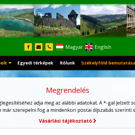
Magyar
English
bolt
Egyedi térképek
Rólunk
Székelyföld bemutatás
Megrendelés
egesítéséhez adja meg az alábbi adatokat. A *-gal jelzett sor
már szerepelni fog a mindenkori postai díjszabás szerinti szá
Vásárlási tájékoztató
