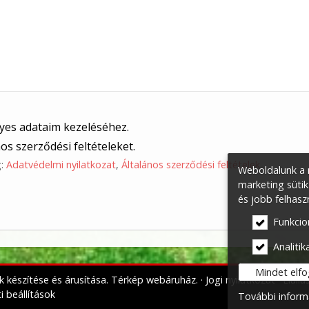
yes adataim kezeléséhez.
os szerződési feltételeket.
g:
Adatvédelmi nyilatkozat
,
Általános szerződési feltételek
.
Weboldalunk a m
marketing sütik
és jobb felhasz
Funkcio
Analitika
Mindet elf
k készítése és árusítása. Térkép webáruház.
Jogi nyilatkozat
Eláll
i beállítások
További inform